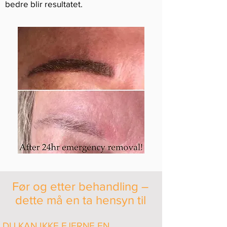
bedre blir resultatet.
Før og etter behandling –
dette må en ta hensyn til
​DU KAN IKKE FJERNE EN