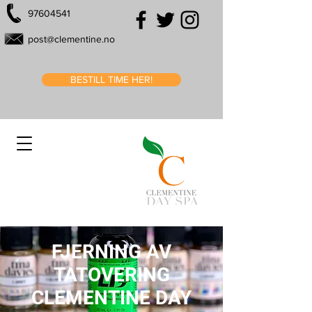
97604541
post@clementine.no
BESTILL TIME HER!
FJERNING AV
TATOVERING
CLEMENTINE DAY